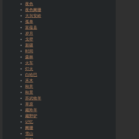
夜色
夜色阑珊
大兴安岭
孤单
富蕴县
岁月
戈壁
新疆
时间
森林
火车
灯火
白哈巴
禾木
秋意
秋景
苏武牧羊
草原
藏羚羊
藏野驴
记忆
阑珊
雪山