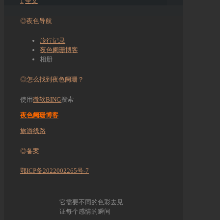
1
全文
◎夜色导航
旅行记录
夜色阑珊博客
相册
◎怎么找到夜色阑珊？
使用
微软BING
搜索
夜色阑珊博客
旅游线路
◎备案
鄂ICP备2022002265号-7
它需要不同的色彩去见
证每个感情的瞬间