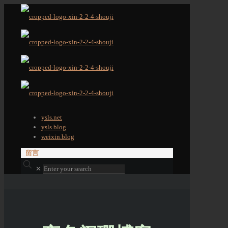
ysls.net
ysls.blog
weixin.blog
留言
✕