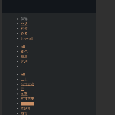
筛选
分类
标签
作者
Show all
All
夜色
旅途
片刻
All
三十
乌伦古湖
云
冬至
可可西里
呼伦贝尔
喀纳斯
城市