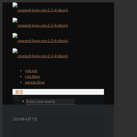
ysls.net
ysls.blog
weixin.blog
留言
✕
2024年4月7日