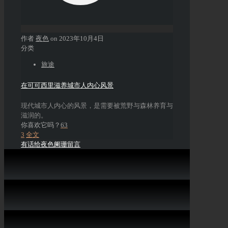
作者
夜色
on
2023年10月4日
分类
旅途
在可可西里滋养城市人内心风景
现代城市人内心的风景，是需要被荒野与森林养育与
滋润的。
你喜欢它吗？
63
3
全文
有话给夜色阑珊留言