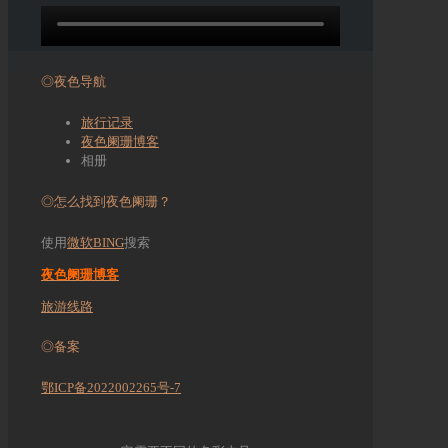
◎夜色导航
旅行记录
夜色阑珊博客
相册
◎怎么找到夜色阑珊？
使用
微软BING
搜索
夜色阑珊博客
旅游线路
◎备案
鄂ICP备2022002265号-7