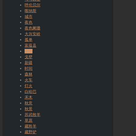
呼伦贝尔
喀纳斯
城市
夜色
夜色阑珊
大兴安岭
孤单
富蕴县
岁月
戈壁
新疆
时间
森林
火车
灯火
白哈巴
禾木
秋意
秋景
苏武牧羊
草原
藏羚羊
藏野驴