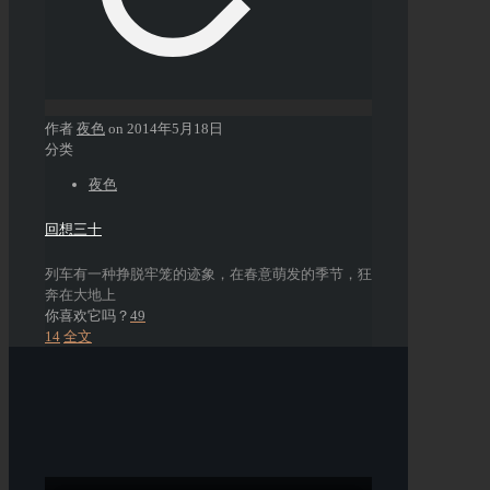
作者
夜色
on
2014年5月18日
分类
夜色
回想三十
列车有一种挣脱牢笼的迹象，在春意萌发的季节，狂
奔在大地上
你喜欢它吗？
49
14
全文