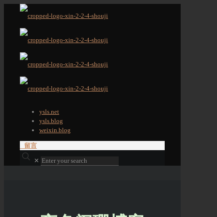
ysls.net
ysls.blog
weixin.blog
留言
✕