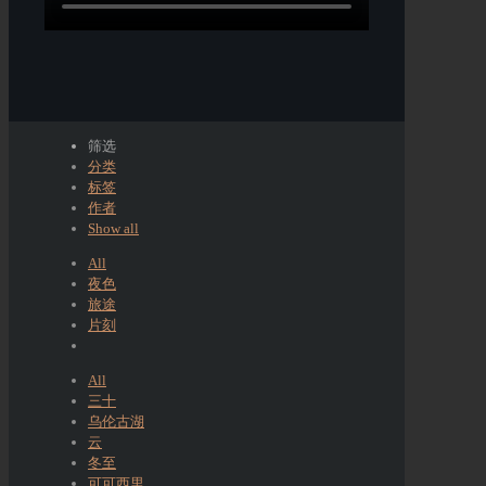
筛选
分类
标签
作者
Show all
All
夜色
旅途
片刻
All
三十
乌伦古湖
云
冬至
可可西里