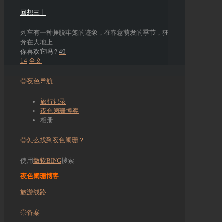
回想三十
列车有一种挣脱牢笼的迹象，在春意萌发的季节，狂
奔在大地上
你喜欢它吗？
49
14
全文
◎夜色导航
旅行记录
夜色阑珊博客
相册
◎怎么找到夜色阑珊？
使用
微软BING
搜索
夜色阑珊博客
旅游线路
◎备案