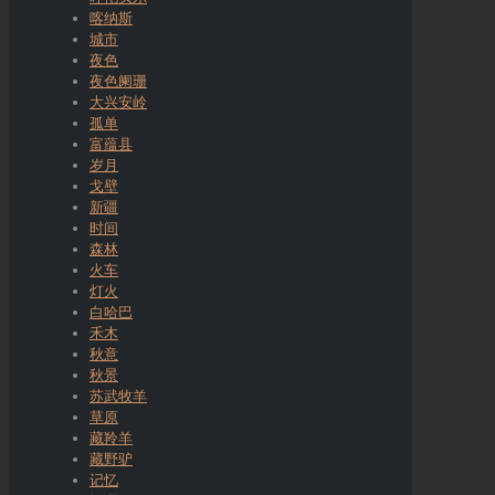
喀纳斯
城市
夜色
夜色阑珊
大兴安岭
孤单
富蕴县
岁月
戈壁
新疆
时间
森林
火车
灯火
白哈巴
禾木
秋意
秋景
苏武牧羊
草原
藏羚羊
藏野驴
记忆