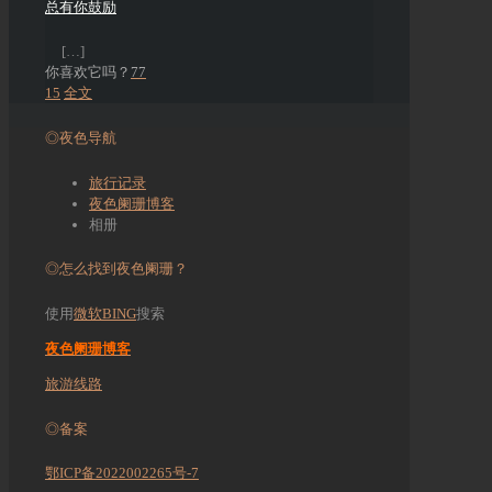
总有你鼓励
[…]
你喜欢它吗？
77
15
全文
◎夜色导航
旅行记录
夜色阑珊博客
相册
◎怎么找到夜色阑珊？
使用
微软BING
搜索
夜色阑珊博客
旅游线路
◎备案
鄂ICP备2022002265号-7