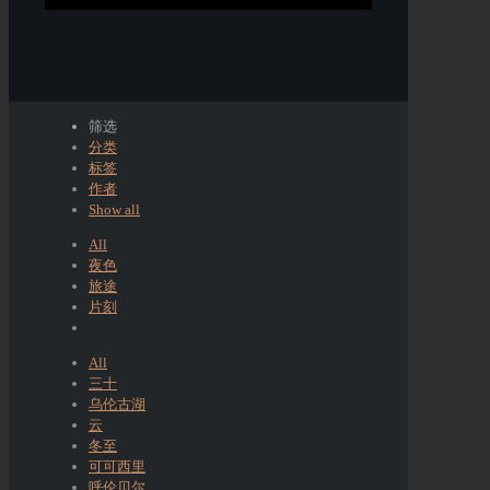
筛选
分类
标签
作者
Show all
All
夜色
旅途
片刻
All
三十
乌伦古湖
云
冬至
可可西里
呼伦贝尔