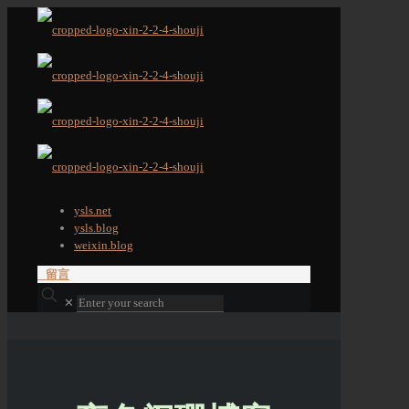
ysls.net
ysls.blog
weixin.blog
留言
✕