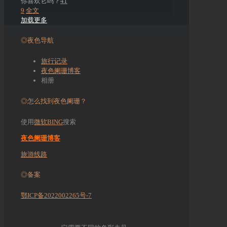
你喜欢它吗？
41
9
全文
加载更多
◎夜色导航
旅行记录
夜色阑珊博客
相册
◎怎么找到夜色阑珊？
使用
微软BING
搜索
夜色阑珊博客
旅游线路
◎备案
鄂ICP备2022002265号-7