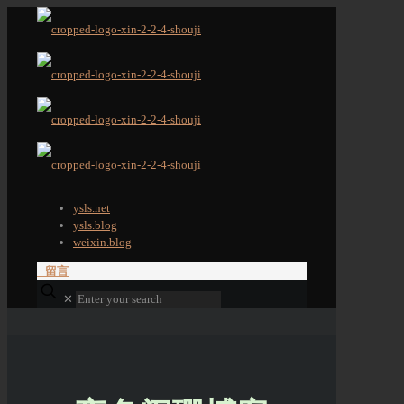
ysls.net
ysls.blog
weixin.blog
留言
✕