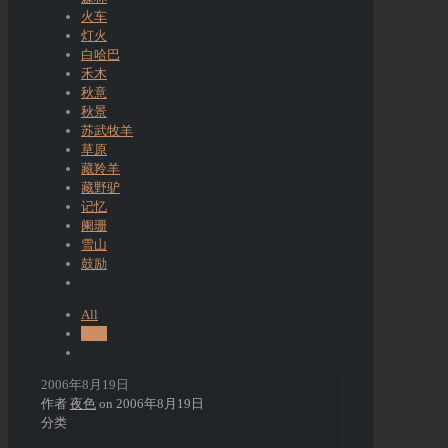
火车
灯火
白哈巴
禾木
秋意
秋景
苏武牧羊
草原
藏羚羊
藏野驴
记忆
阑珊
雪山
鼓励
All
夜色
2006年8月19日
作者
夜色
on
2006年8月19日
分类