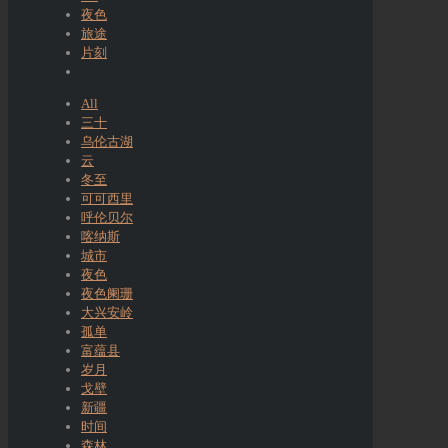
夜色
旅途
片刻
All
三十
乌伦古湖
云
冬至
可可西里
呼伦贝尔
喀纳斯
城市
夜色
夜色阑珊
大兴安岭
孤单
富蕴县
岁月
戈壁
新疆
时间
森林