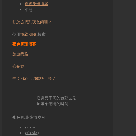
夜色阑珊博客
相册
◎怎么找到夜色阑珊？
使用
微软BING
搜索
夜色阑珊博客
旅游线路
◎备案
鄂ICP备2022002265号-7
它需要不同的色彩去见
证每个感情的瞬间
夜色阑珊-燃情岁月
ysls.net
ysls.blog