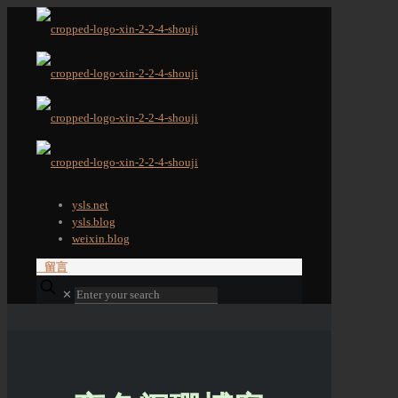
ysls.net
ysls.blog
weixin.blog
留言
✕