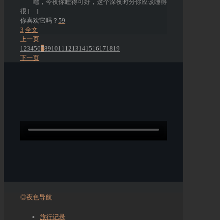
嘿，今夜你睡得可好，这个深夜时分你应该睡得
很
[…]
你喜欢它吗？
59
3
全文
上一页
1
2
3
4
5
6
7
8
9
10
11
12
13
14
15
16
17
18
19
下一页
◎夜色导航
旅行记录