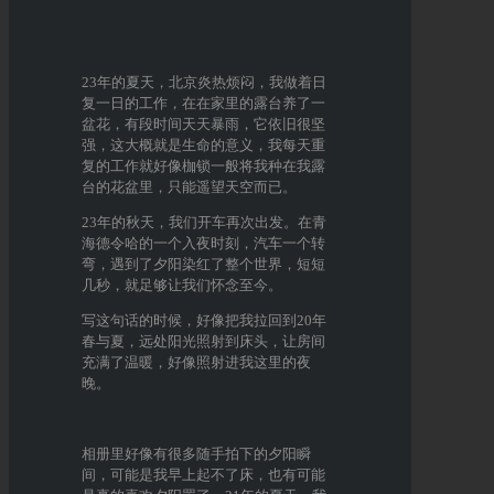
23年的夏天，北京炎热烦闷，我做着日
复一日的工作，在在家里的露台养了一
盆花，有段时间天天暴雨，它依旧很坚
强，这大概就是生命的意义，我每天重
复的工作就好像枷锁一般将我种在我露
台的花盆里，只能遥望天空而已。
23年的秋天，我们开车再次出发。在青
海德令哈的一个入夜时刻，汽车一个转
弯，遇到了夕阳染红了整个世界，短短
几秒，就足够让我们怀念至今。
写这句话的时候，好像把我拉回到20年
春与夏，远处阳光照射到床头，让房间
充满了温暖，好像照射进我这里的夜
晚。
相册里好像有很多随手拍下的夕阳瞬
间，可能是我早上起不了床，也有可能