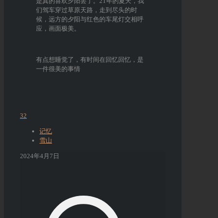
是真的喜欢夕阳罢了。21年的夏天，我
们驾车穿过草原天路，走到尽头的时
候，远方的夕阳与红色的车尾灯交相呼
应，画面极美。
有点想睡觉了，有时间在回忆回忆，是
一件很美的事情
32
记忆
雪山
2024年4月7日