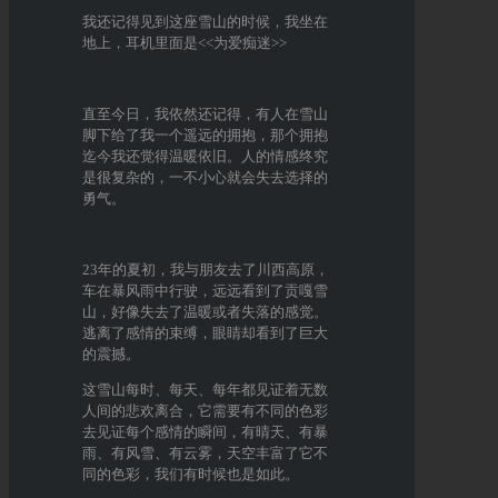
我还记得见到这座雪山的时候，我坐在
地上，耳机里面是<<为爱痴迷>>
直至今日，我依然还记得，有人在雪山
脚下给了我一个遥远的拥抱，那个拥抱
迄今我还觉得温暖依旧。人的情感终究
是很复杂的，一不小心就会失去选择的
勇气。
23年的夏初，我与朋友去了川西高原，
车在暴风雨中行驶，远远看到了贡嘎雪
山，好像失去了温暖或者失落的感觉。
逃离了感情的束缚，眼睛却看到了巨大
的震撼。
这雪山每时、每天、每年都见证着无数
人间的悲欢离合，它需要有不同的色彩
去见证每个感情的瞬间，有晴天、有暴
雨、有风雪、有云雾，天空丰富了它不
同的色彩，我们有时候也是如此。