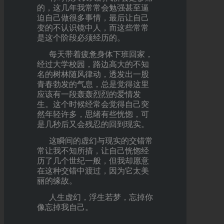
的，这几年我常常会勉强甚至逼
迫自己做很多事情，最后让自己
变的不认识镜中人，而这些常常
是这个阶段必须经历的。
每天带着疲惫身体下班回家，
经过大学校园，路边高大的不知
名的树林随风律动，透发出一股
青春勃发的气息，总是觉得这里
应该有一段轰轰烈烈的爱情发
生。这个时候经常会觉得自己突
然年轻许多，思绪有些恍惚，可
是几秒后又会残忍的回到现实。
这瞬间的虚幻与现实的交错常
常让我不知所措，让自己恍惚经
历了几个世纪一般，但我却愿意
在这种交错中渡过，因为它太美
丽的缘故。
人生虚幻，浮生若梦，忘掉你
像忘掉我自己。
......