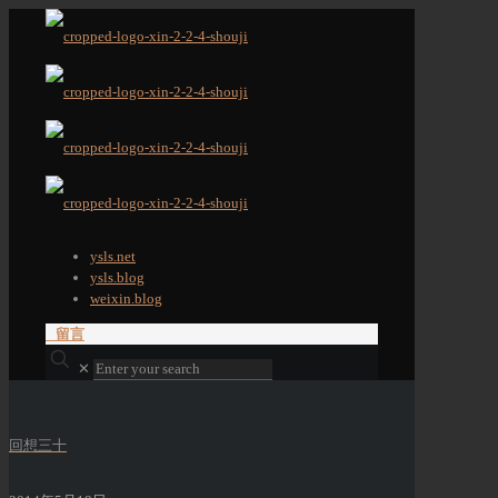
ysls.net
ysls.blog
weixin.blog
留言
✕
回想三十