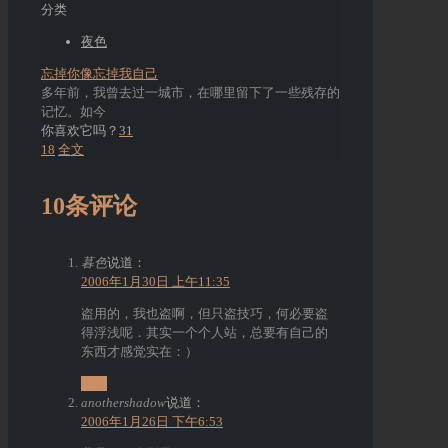
分类
夜色
忘掉你像忘掉我自己
多年前，我曾去过一城市，在哪里留下了一些残存的
记忆。如今
你喜欢它吗？
31
18
全文
10条评论
暮色
说道：
2006年1月30日 上午11:35
盗用的，我也盗啊，但只盗技巧，何必要盗
得浮浅呢．其实一个个人站，总要有自己的
东西才感觉实在：）
回复
anothershadow
说道：
2006年1月26日 下午6:53