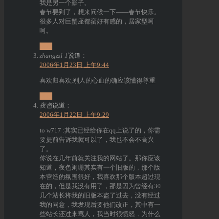
我是另一个影子。
春节要到了，想来问候一下——春节快乐。
很多人对巨蟹座都蛮好有感的，居家型呵
呵。
回复
zhangzzl-1
说道：
2006年1月23日 上午9:44
喜欢归喜欢,别人的心血的确应该懂得尊重
回复
夜色
说道：
2006年1月22日 上午9:29
to w717 :其实已经给你在qq上说了的，你需
要提前告诉我就可以了，我也不会不高兴
了。
你说在几年前就关注我的网站了。那你应该
知道，夜色阑珊其实有一个旧版的，那个版
本营造的氛围很好，我喜欢那个版本超过现
在的，但是我没有用了，那是因为曾经有30
几个站长将我的旧版本盗了过去，没有经过
我的同意，我发现后要他们改正，其中有一
些站长还过来骂人，我当时很愤怒，为什么