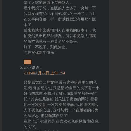
拿了人家的东西还过来骂人。
后来我想了想，盗版的人太多了，突然一下
我就发现有30几个网站和我的一样了，而且
连文字内容都一样，所以我就没有用那个版
本了。
后来我就非常害怕别人盗用我的版本了，我
怕突然又出现那种情况，所以看见别人用我
的版本我就有一种莫名的不高兴。
好了，不说了。到此为止。
同样祝你新年快乐！
回复
w7l7
说道：
2006年1月22日 上午1:54
只是感觉自己的文字 带有这种暗调主义的色
彩,最初 的想法也 只是想 给自己的文字有一个
好点的载体,不想用太鲜活而凝重的颜色来衬
托!! 其实在几连前 就关注了夜色的网站, 看着
他一次次更新,一次次更加美丽, 我知道这都容
入了夜色的心血 , 这对与我一个盗版者的行为
无法容忍, 也就顺其自然了!!
在此 也只能说的是 很喜欢夜色的风格 和夜色
的文字,