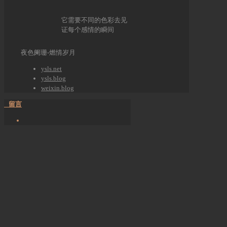
它需要不同的色彩去见
证每个感情的瞬间
夜色阑珊-燃情岁月
ysls.net
ysls.blog
weixin.blog
留言