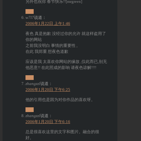
另外也祝你 春节快乐!![mrgreen]
回复
w7l7
说道：
2006年1月22日 上午1:46
夜色 真是抱歉 没经过你的允许 就这样盗用了
你的网站
之前我没明白 事情的重要性 ,
在此 我郑重 想夜色道歉
应该是我 太喜欢你网站的缘故 ,仅此而已,别无
他恶意!! 在此照成的影响 请夜色谅解!!!!
回复
zhangzzl
说道：
2006年1月20日 下午6:25
他的引用也是因为对你作品的喜欢呀。
回复
zhangzzl
说道：
2006年1月20日 下午6:16
总是很喜欢这里的文字和图片。融合的很
好。