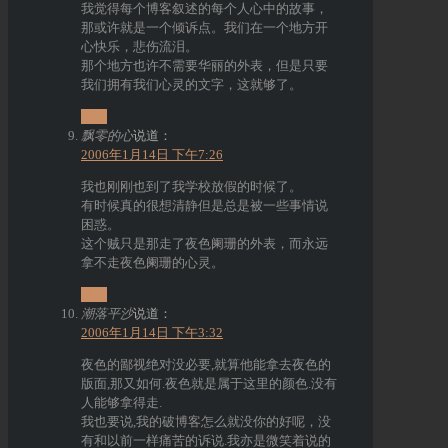
我觉得每个博客叙述的每个人心中的故事，
那或许就是一个倾诉点。我们在一个地方开
心快乐，悲伤流泪。
那个地方也许不需要华丽的外表，但是只要
我们拥有我们心灵的文字，这就够了。
回复
飘零的心
说道：
2006年1月14日 下午7:26
我也刚刚也到了我学校放假的时候了。
有时候真的很想清静但是总是被一些事情说
困惑。
这个贼只是那走了夜色阑珊的外表，而永远
拿不走夜色阑珊的心灵。
回复
潮落平沙
说道：
2006年1月14日 下午3:32
夜色的鄙视绝对没必要,就算他能拿去夜色的
版面,那又如何.夜色就是属于这里的颜色.没有
人能够拿得走.
我也要说,我的破博客怎么就没你的好呢，没
有和以前一样痛苦的诉说.我亦是微笑着说的