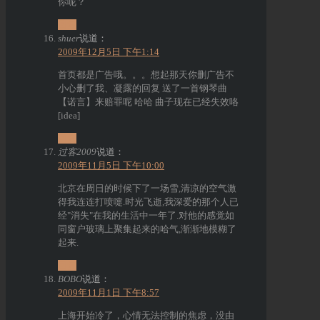
你呢？
回复
shuer
说道：
2009年12月5日 下午1:14
首页都是广告哦。。。想起那天你删广告不
小心删了我、凝露的回复 送了一首钢琴曲
【诺言】来赔罪呢 哈哈 曲子现在已经失效咯
[idea]
回复
过客2009
说道：
2009年11月5日 下午10:00
北京在周日的时候下了一场雪,清凉的空气激
得我连连打喷嚏.时光飞逝,我深爱的那个人已
经"消失"在我的生活中一年了.对他的感觉如
同窗户玻璃上聚集起来的哈气,渐渐地模糊了
起来.
回复
BOBO
说道：
2009年11月1日 下午8:57
上海开始冷了，心情无法控制的焦虑，没由