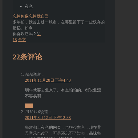
夜色
忘掉你像忘掉我自己
多年前，我曾去过一城市，在哪里留下了一些残存的
记忆。如今
你喜欢它吗？
31
18
全文
22条评论
翔翔
说道：
2011年11月28日 下午4:43
明年就要去北京了。有点怕怕的。都说北漂
不容易啊！
回复
1510116
说道：
2011年8月12日 下午12:38
每次都上夜色的网页，也很少留言，现在背
景音乐也改了，可是还忘不了过去，品味每