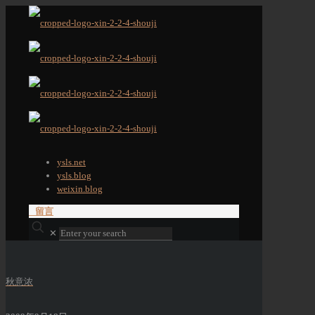
ysls.net
ysls.blog
weixin.blog
留言
✕
秋意浓