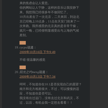
来的焦虑会让人窒息。
你的网站让人宁静，这样的音乐让我安静下
来。我想我已经很多年不做回忆了。
10月出差去了一次北京，二天来回，到达北
京已经晚上10点多，11点在天安门前来了一
次奔跑。我所感受的北京真的是非常干燥，
就只一晚，已经很明显感受出与上海的气候
差别。
回复
cycpu
说道：
2009年10月16日 下午9:49
不错 很温馨的感觉
回复
阳光之约meng
说道：
2009年10月13日 下午7:34
呵呵，不知道你在10.1是否实现自己的愿望？
南方和北方相差很大，不过，可以慢慢的适
应，不知道你是否可以。
我没有出过远门，没有去过北京和武汉，不
过，以后，有机会我一定想去看看！！