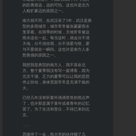
的距离很远，远的可怕。这也许是北方
人粗犷豪迈的原因之一。
南方就不同，在武汉呆了5年，武汉是典
型的多雨城市，城市常常被灰蒙蒙雨水
笼罩着。在雨季的时候，天地常常被这
雨水连在一起。每当这时，就会分不清
天地，分不清你我，分不清爱与恨，爱
与不爱就在一瞬间。这也许是南方人多
愁善感的原因之一。
我想我是典型的南方人，我不喜欢北
方。整个夏季我没有写一篇博客，因为
北京干涸、乏力的夏季可以让我的思想
停止转动，身体里面常常是充满干燥的
火。
已经几年没有听窗外滴滴答答的雨点声
了，也许那是属于童年或者青年的记忆
罢了。为了生活和责任，不得已来到北
京。
……
思绪停了一会，和大学的伙伴聊了几