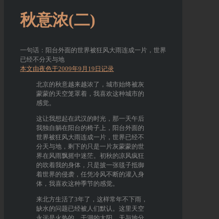
秋意浓(二)
一句话：阳台外面的世界被狂风大雨连成一片，世界
已经不分天与地
本文由夜色于2009年9月19日记录
北京的秋意越来越浓了，城市始终被灰
蒙蒙的天空笼罩着，我喜欢这种城市的
感觉。
这让我想起在武汉的时光，那一天午后
我独自躺在阳台的椅子上，阳台外面的
世界被狂风大雨连成一片，世界已经不
分天与地，剩下的只是一片灰蒙蒙的世
界在风雨飘摇中迷茫。初秋的凉风疯狂
的吹着我的身体，只是披一张毯子抵御
着世界的侵袭，任凭冷风不断的灌入身
体，我喜欢这种季节的感觉。
来北方生活了3年了，这样常年不下雨，
缺水的问题已经被人们默认。这里天空
永远是火热的、干涸的太阳，天与地分