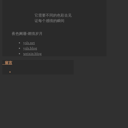
它需要不同的色彩去见
证每个感情的瞬间
夜色阑珊-燃情岁月
ysls.net
ysls.blog
weixin.blog
留言