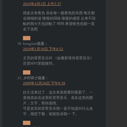
2010年4月1日 上午5:37
很多次来夜色 喜欢每一篇夜色的东西 每次都
会细细的读 慢慢的回味 慢慢的感受 从来不回
帖的我今天也回帖了 呵呵 希望夜色也能一直
走下去吧
回复
kangjian
说道：
2010年1月16日 下午4:52
主页的背景音乐叫 《金庸群侠传背景音乐》
百度MP3里能搜到。
回复
乡村骑士
说道：
2009年12月26日 下午9:39
好久没来过了，这次来居然看到更新了。一
直很喜欢在这里听背景音乐，喜欢这里的图
片，文字，那份温情。
可是首页的背景音乐我一直不知道叫什么名
字，很想下载，谁能告诉我一 下。
回复