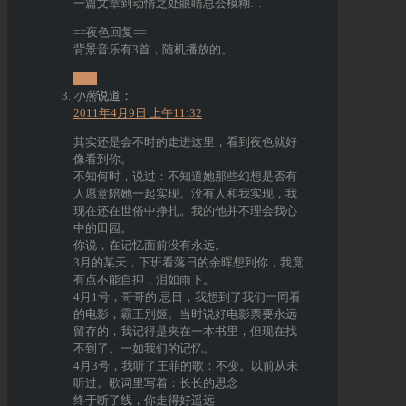
一篇文章到动情之处眼睛总会模糊…
==夜色回复==
背景音乐有3首，随机播放的。
回复
小熊
说道：
2011年4月9日 上午11:32
其实还是会不时的走进这里，看到夜色就好
像看到你。
不知何时，说过：不知道她那些幻想是否有
人愿意陪她一起实现。没有人和我实现，我
现在还在世俗中挣扎。我的他并不理会我心
中的田园。
你说，在记忆面前没有永远。
3月的某天，下班看落日的余晖想到你，我竟
有点不能自抑，泪如雨下。
4月1号，哥哥的 忌日，我想到了我们一同看
的电影，霸王别姬。当时说好电影票要永远
留存的，我记得是夹在一本书里，但现在找
不到了。一如我们的记忆。
4月3号，我听了王菲的歌：不变。以前从未
听过。歌词里写着：长长的思念
终于断了线，你走得好遥远